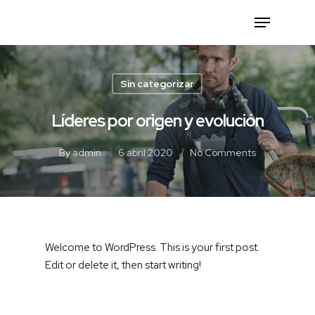
Sin categorizar
Hit enter to search or ESC to close
Líderes por origen y evolución
By
admin
6 abril 2020
No Comments
Welcome to WordPress. This is your first post.
Edit or delete it, then start writing!