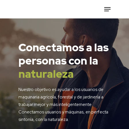
Hit enter to search or ESC to close
Conectamos
a
las
Líderes
Automower.
por
Tu
personas
con
la
origen
césped
y
perfecto
naturaleza
evolución
sin
esfuerzo
Nuestro objetivo es ayudar a los usuarios de
Desde nuestro nacimiento hace más de 40
Husqvarna es líder mundial en robot
maquinaria agrícola, forestal y de jardinería a
años contamos con marcas líderes en nuestro
cortacésped desde 1995. Más de un millón de
trabajar mejor y más inteligentemente.
sector. Siempre en constante evolución y
jardines perfectos por todo el mundo.
Conectamos usuarios y máquinas, en perfecta
crecimiento, desafiándonos constantemente a
sintonía, con la naturaleza.
nosotros mismos para ser la mejor opción para
la red de distribución.