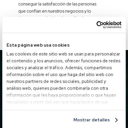
conseguir la satisfacción de las personas
que confían en nuestros negocios y lo
demuestran adquiriendo en ellos las
herramientas que necesitan o los
productos que desean.
Esta página web usa cookies
Las cookies de este sitio web se usan para personalizar
el contenido y los anuncios, ofrecer funciones de redes
sociales y analizar el tráfico. Además, compartimos
información sobre el uso que haga del sitio web con
DATOS
nuestros partners de redes sociales, publicidad y
Internaco
en
cifras
análisis web, quienes pueden combinarla con otra
información que les haya proporcionado o que hayan
recopilado a partir del uso que haya hecho de sus
servicios.
Mostrar detalles