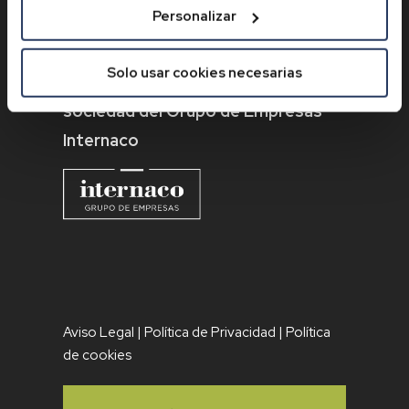
contactcenter@internaco.com
Personalizar
GRUPO
Solo usar cookies necesarias
Internaco Bosque y Jardín: Una
sociedad del Grupo de Empresas
Internaco
Aviso Legal
|
Política de Privacidad
|
Política
de cookies