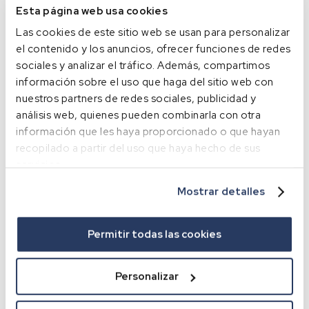
ou des services qui
Esta página web usa cookies
présentent un intérêt.
Las cookies de este sitio web se usan para personalizar
el contenido y los anuncios, ofrecer funciones de redes
Pendant combien de
sociales y analizar el tráfico. Además, compartimos
temps conservons-nous
información sobre el uso que haga del sitio web con
vos données?
nuestros partners de redes sociales, publicidad y
análisis web, quienes pueden combinarla con otra
Les données personnelles
información que les haya proporcionado o que hayan
communiquées par
recopilado a partir del uso que haya hecho de sus
l’utilisateur sont
servicios.
conservées tant que leur
Mostrar detalles
suppression n’est pas
demandée par l’intéressé.
Permitir todas las cookies
Légitimation
Le fondement légal pour le
traitement de vos données est
Personalizar
la suite donnée à votre
demande.